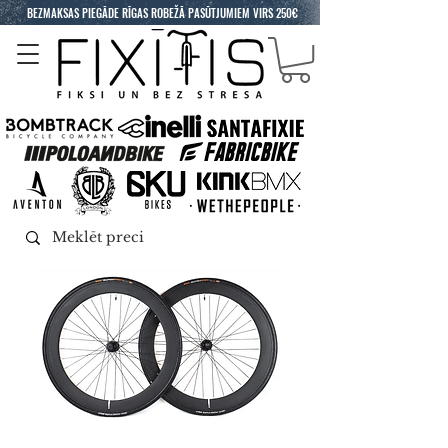
BEZMAKSAS PIEGĀDE RĪGAS ROBEŽĀ PASŪTJUMIEM VIRS 250€