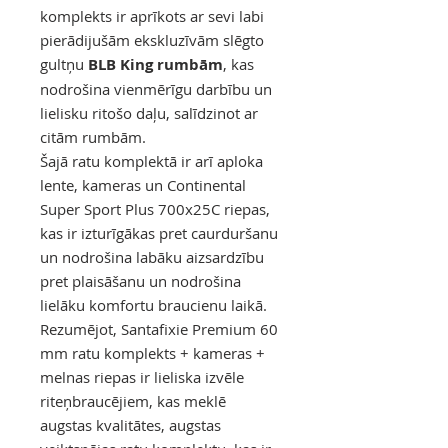
komplekts ir aprīkots ar sevi labi
pierādijušām ekskluzīvām slēgto
gultņu
BLB King rumbām
, kas
nodrošina vienmērīgu darbību un
lielisku ritošo daļu, salīdzinot ar
citām rumbām.
Šajā ratu komplektā ir arī aploka
lente, kameras un Continental
Super Sport Plus 700x25C riepas,
kas ir izturīgākas pret caurduršanu
un nodrošina labāku aizsardzību
pret plaisāšanu un nodrošina
lielāku komfortu braucienu laikā.
Rezumējot, Santafixie Premium 60
mm ratu komplekts + kameras +
melnas riepas ir lieliska izvēle
riteņbraucējiem, kas meklē
augstas kvalitātes, augstas