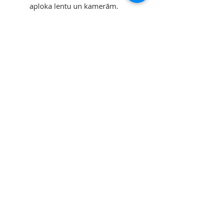
aploka lentu un kamerām.
Atstatums: 100/120 mm
Svars: 2280 / 2320g
Līdzīgās Preces