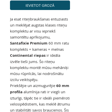
IEVIETOT GROZĀ
Ja esat riteņbraukšanas entuziasts
un meklējat augstas klases riteņu
komplektu ar visu iepriekš
samontētu aprīkojumu,
Santafixie Premium
60 mm ratu
komplekts + kameras + melnas
Continental riepas
ir ideāla
izvēle tieši jums. Šo riteņu
komplektu montē mūsu mehāniķi
mūsu rūpnīcās, lai nodrošinātu
izcilu veiktspēju.
Priekšējie un aizmugurējie
60 mm
profila
alumīnija rati ir viegli un
izturīgi, tāpēc tie ir ideāli piemēroti
velosipēdistiem, kas meklē ātrumu
un stabilitāti savos braucienos. Šis