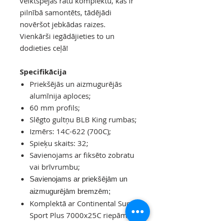
veiktspējas ratu komplektu, kas ir
pilnībā samontēts, tādējādi
novēršot jebkādas raizes.
Vienkārši iegādājieties to un
dodieties ceļā!
Specifikācija
Priekšējās un aizmugurējās
alumīnija aploces;
60 mm profils;
Slēgto gultņu BLB King rumbas;
Izmērs: 14C-622 (700C);
Spieķu skaits: 32;
Savienojams ar fiksēto zobratu
vai brīvrumbu;
Savienojams ar priekšējām un
aizmugurējām bremzēm;
Komplektā ar Continental Super
Sport Plus 7000x25C riepām