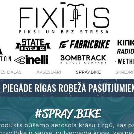
ES DAĻAS
AKSESUĀRI
SPRAY.BIKE
SKREJRI
 PIEGĀDE RĪGAS ROBEŽĀ PASŪTJUMIE
#SPRAY.BIKE
produkts pūšamo aerosola krāsu tirgū, kas 
Spray.Bike ir sausa, pulverveida krāsa, kas 