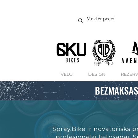
VELO
DESIGN
REZERV
BEZMAKSAS
Spray.Bike ir novatorisks 
profesionālai lietošanai. 