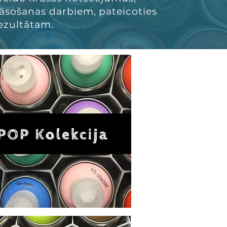
krāsošanas darbiem, pateicoties
rezultātam.