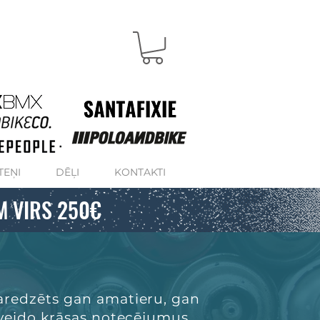
TEŅI
DĒĻI
KONTAKTI
M VIRS 250€
paredzēts gan amatieru, gan
neveido krāsas notecējumus,