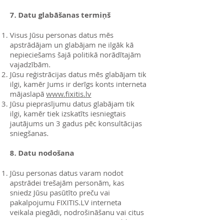
7. Datu glabāšanas termiņš
Visus Jūsu personas datus mēs
apstrādājam un glabājam ne ilgāk kā
nepieciešams šajā politikā norādītajām
vajadzībām.
Jūsu reģistrācijas datus mēs glabājam tik
ilgi, kamēr Jums ir derīgs konts interneta
mājaslapā
www.fixitis.lv
Jūsu pieprasījumu datus glabājam tik
ilgi, kamēr tiek izskatīts iesniegtais
jautājums un 3 gadus pēc konsultācijas
sniegšanas.
8. Datu nodošana
Jūsu personas datus varam nodot
apstrādei trešajām personām, kas
sniedz Jūsu pasūtīto preču vai
pakalpojumu FIXITIS.LV interneta
veikala piegādi, nodrošināšanu vai citus