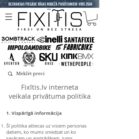
BEZMAKSAS PIEGĀDE RĪGAS ROBEŽĀ PASŪTJUMIEM VIRS 250€
Fixītis.lv interneta
veikala privātuma politika
1. Vispārīgā informācija
Šī politika attiecas uz visiem personas
datiem, ko mums sniedzat un ko
savācam un apstrādājam, Jums