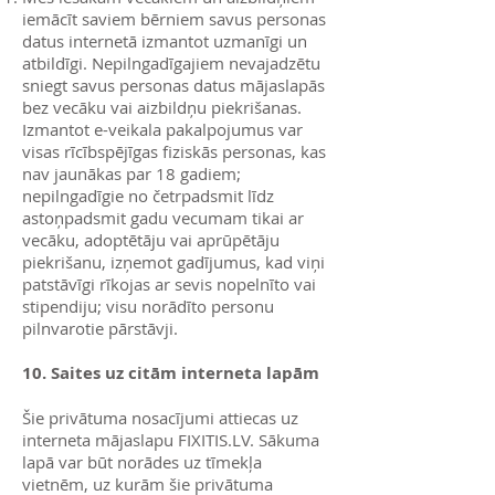
iemācīt saviem bērniem savus personas
datus internetā izmantot uzmanīgi un
atbildīgi. Nepilngadīgajiem nevajadzētu
sniegt savus personas datus mājaslapās
bez vecāku vai aizbildņu piekrišanas.
Izmantot e-veikala pakalpojumus var
visas rīcībspējīgas fiziskās personas, kas
nav jaunākas par 18 gadiem;
nepilngadīgie no četrpadsmit līdz
astoņpadsmit gadu vecumam tikai ar
vecāku, adoptētāju vai aprūpētāju
piekrišanu, izņemot gadījumus, kad viņi
patstāvīgi rīkojas ar sevis nopelnīto vai
stipendiju; visu norādīto personu
pilnvarotie pārstāvji.
10. Saites uz citām interneta lapām
Šie privātuma nosacījumi attiecas uz
interneta mājaslapu FIXITIS.LV. Sākuma
lapā var būt norādes uz tīmekļa
vietnēm, uz kurām šie privātuma