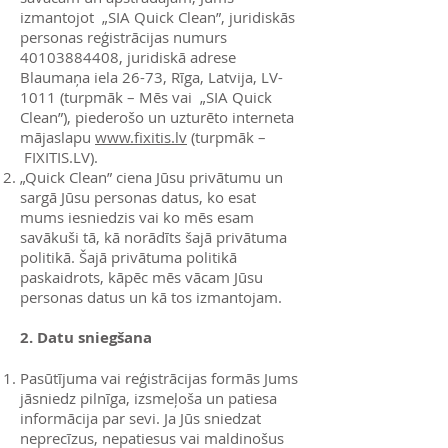
izmantojot „SIA Quick Clean”, juridiskās
personas reģistrācijas numurs
40103884408
, juridiskā adrese
Blaumaņa iela 26-73, Rīga, Latvija, LV-
1011 (turpmāk – Mēs vai „SIA Quick
Clean”), piederošo un uzturēto interneta
mājaslapu
www.fixitis.lv
(turpmāk –
FIXITIS.LV).
„Quick Clean” ciena Jūsu privātumu un
sargā Jūsu personas datus, ko esat
mums iesniedzis vai ko mēs esam
savākuši tā, kā norādīts šajā privātuma
politikā. Šajā privātuma politikā
paskaidrots, kāpēc mēs vācam Jūsu
personas datus un kā tos izmantojam.
2. Datu sniegšana
Pasūtījuma vai reģistrācijas formās Jums
jāsniedz pilnīga, izsmeļoša un patiesa
informācija par sevi. Ja Jūs sniedzat
neprecīzus, nepatiesus vai maldinošus