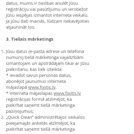
datus, mums ir tiesības anulēt Jūsu
reģistrāciju vai pasūtījumu un ierobežot
Jūsu iespējas izmantot interneta veikalu.
Ja Jūsu dati mainās, lūdzam nekavējoties
atjaunināt tos.
3. Tiešais mārketings
Jūsu datus (e-pasta adrese un telefona
numurs) tiešā mārketinga vajadzībām
izmantojam un apstrādājam tikai ar Jūsu
piekrišanu, kas tiek izteikta:
* ievadot savus personas datus,
abonējot jaunumus interneta
mājaslapā
www.fixitis.lv
.
* Interneta mājaslapas
www.fixitis.lv
re
ģistrācijas formā atzīmējot, ka
piekrītat saņemt tiešā mārketinga
paziņojumus;
„Quick Clean” administrētajos veikalos
pieejamajās anketās atzīmējot, ka
piekrītat saņemt tiešā mārketinga