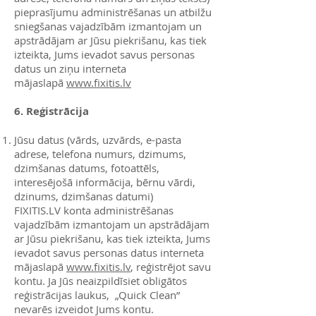
pieprasījumu administrēšanas un atbilžu
sniegšanas vajadzībām izmantojam un
apstrādājam ar Jūsu piekrišanu, kas tiek
izteikta, Jums ievadot savus personas
datus un ziņu interneta
mājaslapā
www.fixitis.lv
6. Reģistrācija
Jūsu datus (vārds, uzvārds, e-pasta
adrese, telefona numurs, dzimums,
dzimšanas datums, fotoattēls,
interesējošā informācija, bērnu vārdi,
dzinums, dzimšanas datumi)
FIXITIS.LV konta administrēšanas
vajadzībām izmantojam un apstrādājam
ar Jūsu piekrišanu, kas tiek izteikta, Jums
ievadot savus personas datus interneta
mājaslapā
www.fixitis.lv
, reģistrējot savu
kontu. Ja Jūs neaizpildīsiet obligātos
reģistrācijas laukus, „Quick Clean”
nevarēs izveidot Jums kontu.