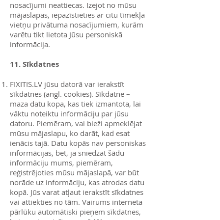
nosacījumi neattiecas. Izejot no mūsu
mājaslapas, iepazīstieties ar citu tīmekļa
vietņu privātuma nosacījumiem, kurām
varētu tikt lietota Jūsu personiskā
informācija.
11. Sīkdatnes
FIXITIS.LV jūsu datorā var ierakstīt
sīkdatnes (angl. cookies). Sīkdatne –
maza datu kopa, kas tiek izmantota, lai
vāktu noteiktu informāciju par jūsu
datoru. Piemēram, vai bieži apmeklējat
mūsu mājaslapu, ko darāt, kad esat
ienācis tajā. Datu kopās nav personiskas
informācijas, bet, ja sniedzat šādu
informāciju mums, piemēram,
reģistrējoties mūsu mājaslapā, var būt
norāde uz informāciju, kas atrodas datu
kopā. Jūs varat atļaut ierakstīt sīkdatnes
vai attiekties no tām. Vairums interneta
pārlūku automātiski pieņem sīkdatnes,