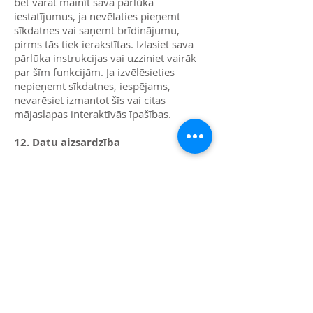
bet varat mainīt sava pārlūka
iestatījumus, ja nevēlaties pieņemt
sīkdatnes vai saņemt brīdinājumu,
pirms tās tiek ierakstītas. Izlasiet sava
pārlūka instrukcijas vai uzziniet vairāk
par šīm funkcijām. Ja izvēlēsieties
nepieņemt sīkdatnes, iespējams,
nevarēsiet izmantot šīs vai citas
mājaslapas interaktīvās īpašības.
12. Datu aizsardzība
Mēs datu apstrādei piemērojam
drošības un apstrādes prasības, kas
noteiktas Latvijas Republikas personas
datu tiesiskās aizsardzības likumā un
Eiropas Savienības Vispārīgajā personas
datu aizsardzības regulā.
„Quick Clean” izmanto atbilstošus
tehniskos un organizatoriskos līdzekļus,
lai nodrošinātu visu apstrādājamo datu
aizsardzību pret nejaušu vai nelikumīgu
iznīcināšanu vai netīšu pazaudēšanu,