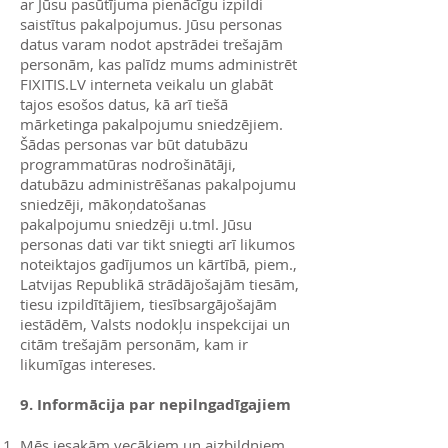
ar Jūsu pasūtījuma pienācīgu izpildi
saistītus pakalpojumus. Jūsu personas
datus varam nodot apstrādei trešajām
personām, kas palīdz mums administrēt
FIXITIS.LV interneta veikalu un glabāt
tajos esošos datus, kā arī tiešā
mārketinga pakalpojumu sniedzējiem.
Šādas personas var būt datubāzu
programmatūras nodrošinātāji,
datubāzu administrēšanas pakalpojumu
sniedzēji, mākoņdatošanas
pakalpojumu sniedzēji u.tml. Jūsu
personas dati var tikt sniegti arī likumos
noteiktajos gadījumos un kārtībā, piem.,
Latvijas Republikā strādājošajām tiesām,
tiesu izpildītājiem, tiesībsargājošajām
iestādēm, Valsts nodokļu inspekcijai un
citām trešajām personām, kam ir
likumīgas intereses.
9. Informācija par nepilngadīgajiem
Mēs iesakām vecākiem un aizbildņiem