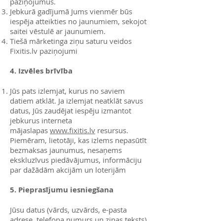
paziņojumus.
Jebkurā gadījumā Jums vienmēr būs
iespēja atteikties no jaunumiem, sekojot
saitei vēstulē ar jaunumiem.
Tiešā mārketinga ziņu saturu veidos
Fixitis.lv paziņojumi
4. Izvēles brīvība
Jūs pats izlemjat, kurus no saviem
datiem atklāt. Ja izlemjat neatklāt savus
datus, Jūs zaudējat iespēju izmantot
jebkurus interneta
mājaslapas
www.fixitis.lv
resursus.
Piemēram, lietotāji, kas izlems nepasūtīt
bezmaksas jaunumus, nesaņems
ekskluzīvus piedāvājumus, informāciju
par dažādām akcijām un loterijām
5. Pieprasījumu iesniegšana
Jūsu datus (vārds, uzvārds, e-pasta
adrese, telefona numurs un ziņas teksts)