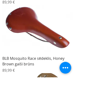
Cena
89,99 €
BLB Mosquito Race sēdeklis, Honey
Brown gaiši brūns
Cena
89,99 €