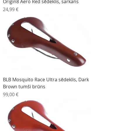
Origin8 Aero Red sēdeklis, sarkans
Cena
24,99 €
BLB Mosquito Race Ultra sēdeklis, Dark
Brown tumši brūns
Cena
99,00 €