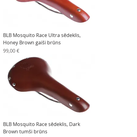
BLB Mosquito Race Ultra sēdeklis,
Honey Brown gaiši brūns
Cena
99,00 €
BLB Mosquito Race sēdeklis, Dark
Brown tumši brūns