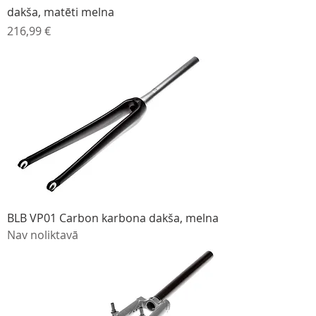
dakša, matēti melna
Cena
216,99 €
BLB VP01 Carbon karbona dakša, melna
Nav noliktavā