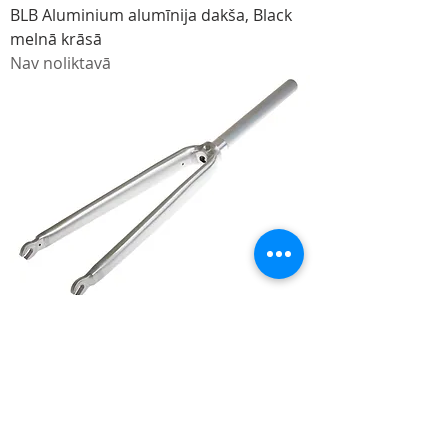
BLB Aluminium alumīnija dakša, Black
melnā krāsā
Nav noliktavā
BLB Aluminium alumīnija dakša, Silver
sudraba krāsā
Nav noliktavā