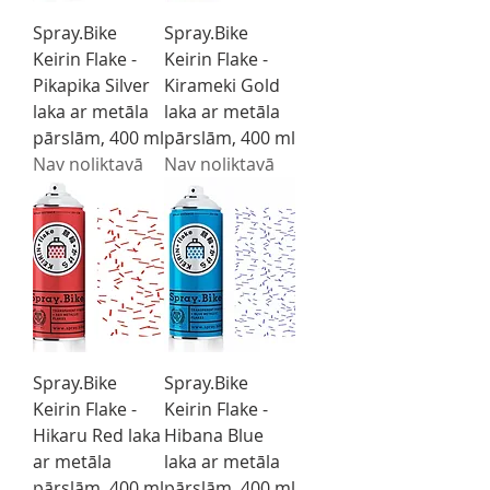
Spray.Bike
Spray.Bike
Keirin Flake -
Keirin Flake -
Pikapika Silver
Kirameki Gold
laka ar metāla
laka ar metāla
pārslām, 400 ml
pārslām, 400 ml
Nav noliktavā
Nav noliktavā
Spray.Bike
Spray.Bike
Keirin Flake -
Keirin Flake -
Hikaru Red laka
Hibana Blue
ar metāla
laka ar metāla
pārslām, 400 ml
pārslām, 400 ml