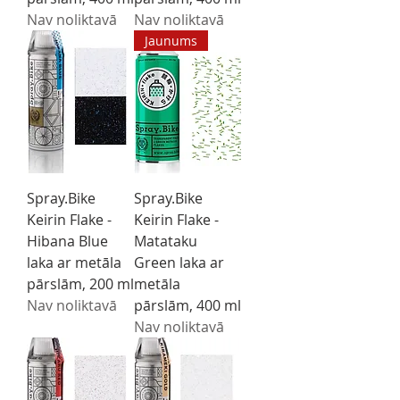
Nav noliktavā
Nav noliktavā
Jaunums
Spray.Bike
Spray.Bike
Keirin Flake -
Keirin Flake -
Hibana Blue
Matataku
laka ar metāla
Green laka ar
pārslām, 200 ml
metāla
Nav noliktavā
pārslām, 400 ml
Nav noliktavā