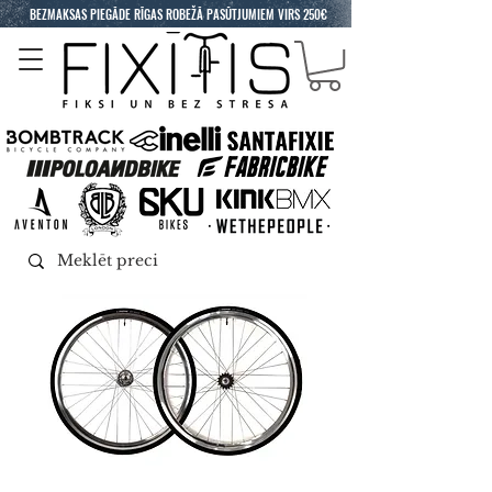
BEZMAKSAS PIEGĀDE RĪGAS ROBEŽĀ PASŪTJUMIEM VIRS 250€