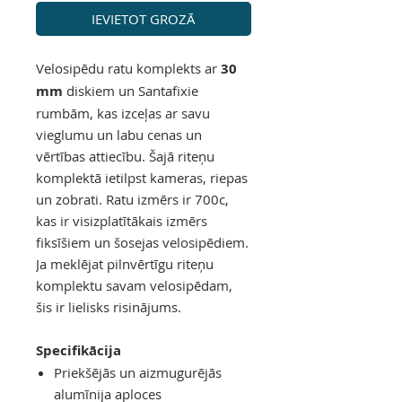
IEVIETOT GROZĀ
Velosipēdu ratu komplekts ar
30
mm
diskiem un Santafixie
rumbām, kas izceļas ar savu
vieglumu un labu cenas un
vērtības attiecību. Šajā riteņu
komplektā ietilpst kameras, riepas
un zobrati. Ratu izmērs ir 700c,
kas ir visizplatītākais izmērs
fiksīšiem un šosejas velosipēdiem.
Ja meklējat pilnvērtīgu riteņu
komplektu savam velosipēdam,
šis ir lielisks risinājums.
Specifikācija
Priekšējās un aizmugurējās
alumīnija aploces