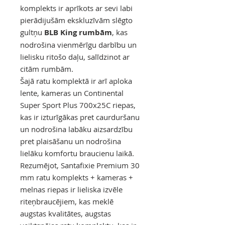
komplekts ir aprīkots ar sevi labi
pierādijušām ekskluzīvām slēgto
gultņu
BLB King rumbām
, kas
nodrošina vienmērīgu darbību un
lielisku ritošo daļu, salīdzinot ar
citām rumbām.
Šajā ratu komplektā ir arī aploka
lente, kameras un Continental
Super Sport Plus 700x25C riepas,
kas ir izturīgākas pret caurduršanu
un nodrošina labāku aizsardzību
pret plaisāšanu un nodrošina
lielāku komfortu braucienu laikā.
Rezumējot, Santafixie Premium 30
mm ratu komplekts + kameras +
melnas riepas ir lieliska izvēle
riteņbraucējiem, kas meklē
augstas kvalitātes, augstas