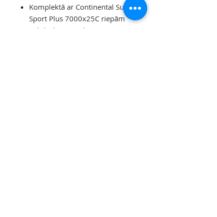
Komplektā ar Continental Super
Sport Plus 7000x25C riepām
aploka lentu un kamerām.
Atstatums: 100/120 mm
Svars: 160 gr./ 1750 gr.
Līdzīgās Preces