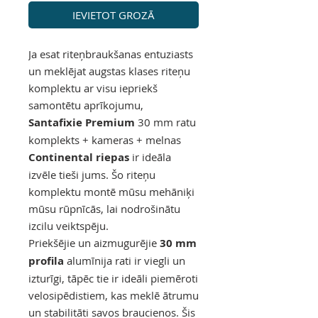
IEVIETOT GROZĀ
Ja esat riteņbraukšanas entuziasts
un meklējat augstas klases riteņu
komplektu ar visu iepriekš
samontētu aprīkojumu,
Santafixie Premium
30 mm ratu
komplekts + kameras + melnas
Continental riepas
ir ideāla
izvēle tieši jums. Šo riteņu
komplektu montē mūsu mehāniķi
mūsu rūpnīcās, lai nodrošinātu
izcilu veiktspēju.
Priekšējie un aizmugurējie
30 mm
profila
alumīnija rati ir viegli un
izturīgi, tāpēc tie ir ideāli piemēroti
velosipēdistiem, kas meklē ātrumu
un stabilitāti savos braucienos. Šis