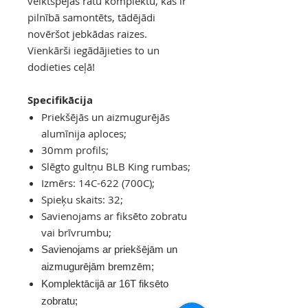
veiktspējas ratu komplektu, kas ir
pilnībā samontēts, tādējādi
novēršot jebkādas raizes.
Vienkārši iegādājieties to un
dodieties ceļā!
Specifikācija
Priekšējās un aizmugurējās
alumīnija aploces;
30mm profils;
Slēgto gultņu BLB King rumbas;
Izmērs: 14C-622 (700C);
Spieķu skaits: 32;
Savienojams ar fiksēto zobratu
vai brīvrumbu;
Savienojams ar priekšējām un
aizmugurējām bremzēm;
Komplektācijā ar 16T fiksēto
zobratu;