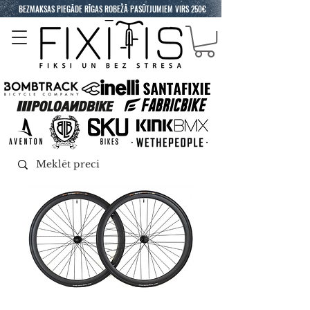
BEZMAKSAS PIEGĀDE RĪGAS ROBEŽĀ PASŪTJUMIEM VIRS 250€