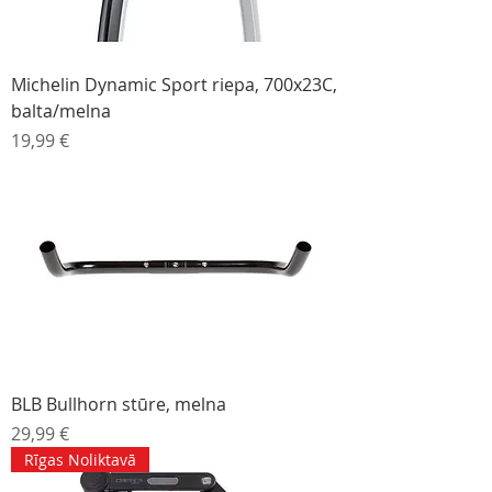
Michelin Dynamic Sport riepa, 700x23C,
balta/melna
Cena
19,99 €
BLB Bullhorn stūre, melna
Cena
29,99 €
Rīgas Noliktavā