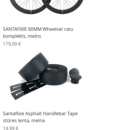
SANTAFIXIE 60MM Wheelset ratu
komplekts, melns
Cena
179,00 €
Santafixie Asphalt Handlebar Tape
stūres lenta, melna
Cena
14,99 €