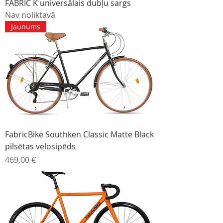
FABRIC K universālais dubļu sargs
Nav noliktavā
Jaunums
FabricBike Southken Classic Matte Black
pilsētas velosipēds
Cena
469,00 €