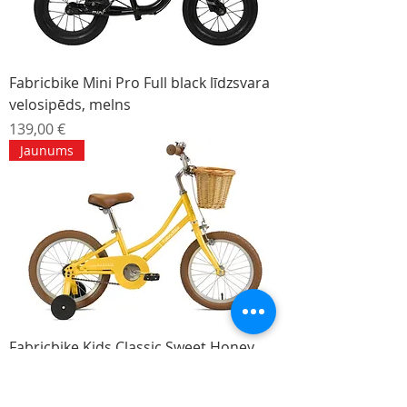
Fabricbike Mini Pro Full black līdzsvara
velosipēds, melns
Cena
139,00 €
Jaunums
Fabricbike Kids Classic Sweet Honey
bērnu velosipēds, 3- 7 gadi, dzeltenā
krāsā