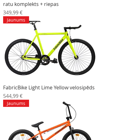
ratu komplekts + riepas
Cena
349,99 €
Jaunums
FabricBike Light Lime Yellow velosipēds
Cena
544,99 €
Jaunums