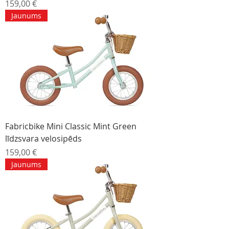
Cena
159,00 €
Jaunums
Fabricbike Mini Classic Mint Green
līdzsvara velosipēds
Cena
159,00 €
Jaunums