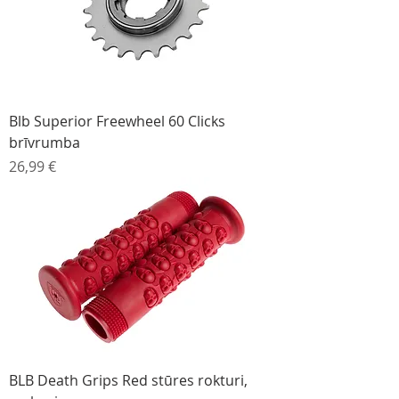
Blb Superior Freewheel 60 Clicks
brīvrumba
Cena
26,99 €
BLB Death Grips Red stūres rokturi,