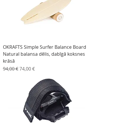
OKRAFTS Simple Surfer Balance Board
Natural balansa dēlis, dabīgā koksnes
krāsā
Parastā cena
Izpārdošanas cena
94,00 €
74,00 €