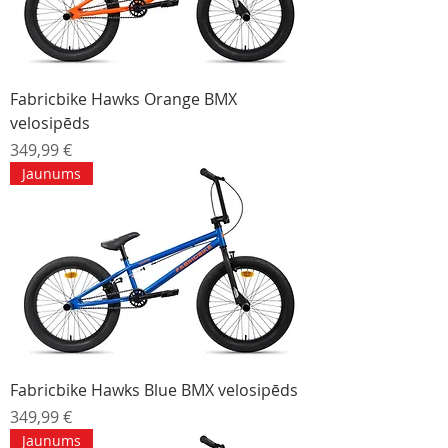
Fabricbike Hawks Orange BMX
velosipēds
Cena
349,99 €
Jaunums
Fabricbike Hawks Blue BMX velosipēds
Cena
349,99 €
Jaunums