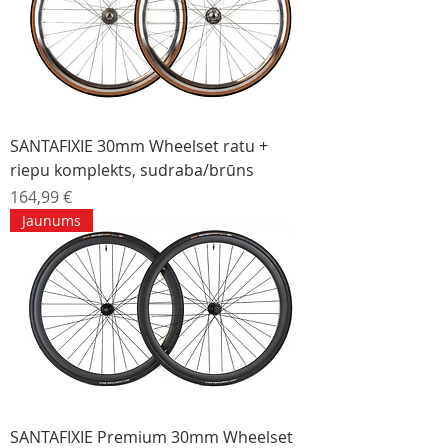
SANTAFIXIE 30mm Wheelset ratu +
riepu komplekts, sudraba/brūns
Cena
164,99 €
Jaunums
SANTAFIXIE Premium 30mm Wheelset