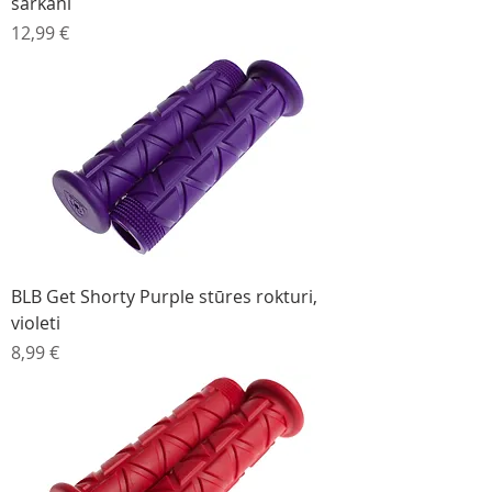
sarkani
Cena
12,99 €
BLB Get Shorty Purple stūres rokturi,
violeti
Cena
8,99 €