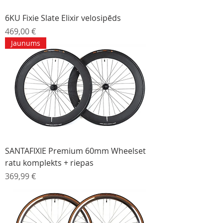
6KU Fixie Slate Elixir velosipēds
Cena
469,00 €
Jaunums
SANTAFIXIE Premium 60mm Wheelset
ratu komplekts + riepas
Cena
369,99 €