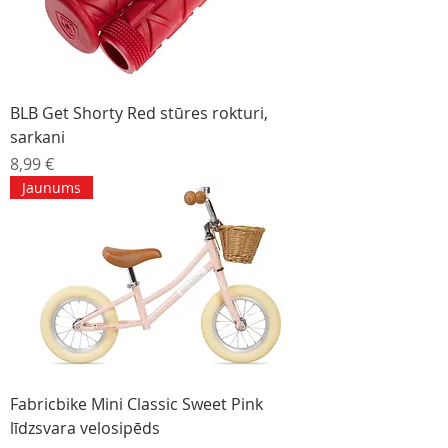
BLB Get Shorty Red stūres rokturi,
sarkani
Cena
8,99 €
Jaunums
Fabricbike Mini Classic Sweet Pink
līdzsvara velosipēds