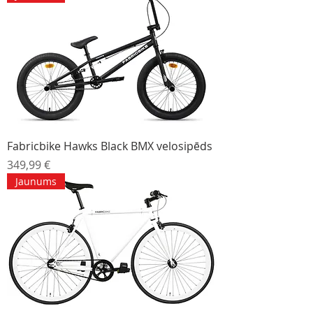
Fabricbike Hawks Black BMX velosipēds
Cena
349,99 €
Jaunums