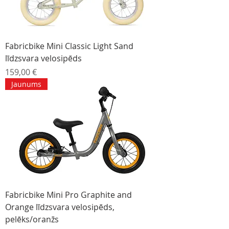
Fabricbike Mini Classic Light Sand
līdzsvara velosipēds
Cena
159,00 €
Jaunums
Fabricbike Mini Pro Graphite and
Orange līdzsvara velosipēds,
pelēks/oranžs