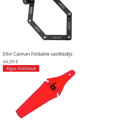
Eltin Caiman Foldable saslēdzējs
Cena
44,99 €
Rīgas Noliktavā