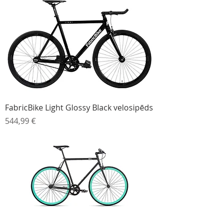
FabricBike Light Glossy Black velosipēds
Cena
544,99 €