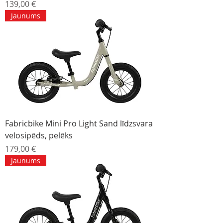
Cena
139,00 €
Jaunums
Fabricbike Mini Pro Light Sand līdzsvara
velosipēds, pelēks
Cena
179,00 €
Jaunums