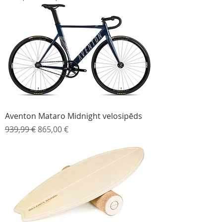
Aventon Mataro Midnight velosipēds
Parastā cena
Izpārdošanas cena
939,99 €
865,00 €