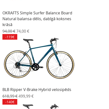
OKRAFTS Simple Surfer Balance Board
Natural balansa dēlis, dabīgā koksnes
krāsā
Parastā cena
Izpārdošanas cena
94,00 €
74,00 €
-119€
BLB Ripper V-Brake Hybrid velosipēds
Parastā cena
Izpārdošanas cena
618,99 €
499,99 €
-140€