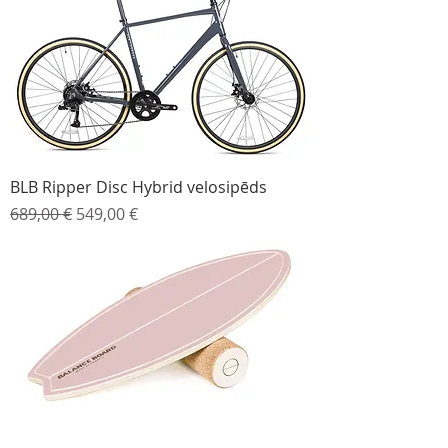
BLB Ripper Disc Hybrid velosipēds
Parastā cena
Izpārdošanas cena
689,00 €
549,00 €