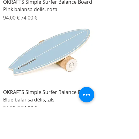
OKRAFTS Simple Surfer Balance Board
Pink balansa dēlis, rozā
Parastā cena
Izpārdošanas cena
94,00 €
74,00 €
OKRAFTS Simple Surfer Balance Board
Blue balansa dēlis, zils
Parastā cena
Izpārdošanas cena
94,00 €
74,00 €
-120€