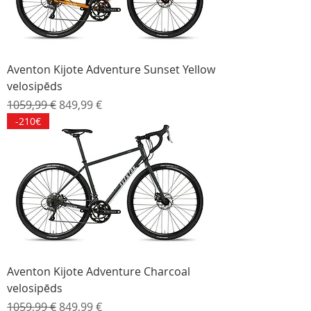
Aventon Kijote Adventure Sunset Yellow
velosipēds
Parastā cena
Izpārdošanas cena
1059,99 €
849,99 €
-210€
Aventon Kijote Adventure Charcoal
velosipēds
Parastā cena
Izpārdošanas cena
1059,99 €
849,99 €