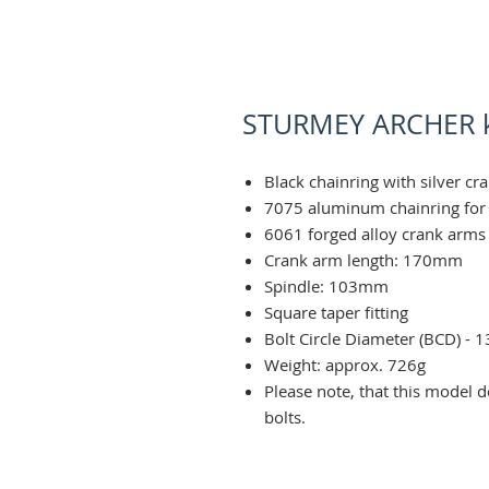
STURMEY ARCHER kl
Black chainring with silver c
7075 aluminum chainring for 
6061 forged alloy crank arms 
Crank arm length: 170mm
Spindle: 103mm
Square taper fitting
Bolt Circle Diameter (BCD) - 
Weight: approx. 726g
Please note, that this model 
bolts.
izturīgs, stiprs, melns, sudraba, s
archer, populārs