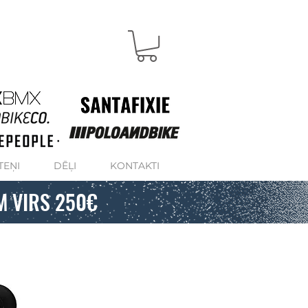
TEŅI
DĒĻI
KONTAKTI
M VIRS 250€