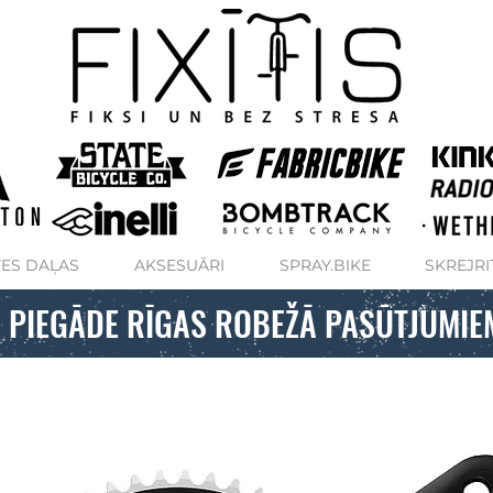
ES DAĻAS
AKSESUĀRI
SPRAY.BIKE
SKREJRI
 PIEGĀDE RĪGAS ROBEŽĀ PASŪTJUMIE