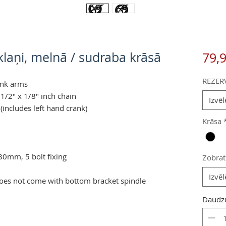
aņi, melnā / sudraba krāsā
79,
REZER
rank arms
1/2" x 1/8" inch chain
Izvēl
(includes left hand crank)
Krāsa
130mm, 5 bolt fixing
Zobrat
Izvēl
does not come with bottom bracket spindle
Daudz
pēcīgs, kalts, metāls, skaists, stilīgs, sturmey