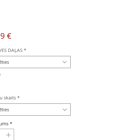
Cena
99 €
VES DAĻAS
*
ēties
*
u skaits
*
ēties
ums
*