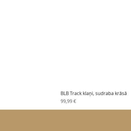
BLB Track klaņi, sudraba krāsā
Cena
99,99 €