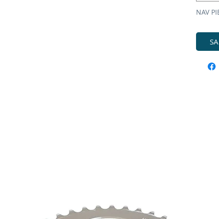
NAV PI
SA