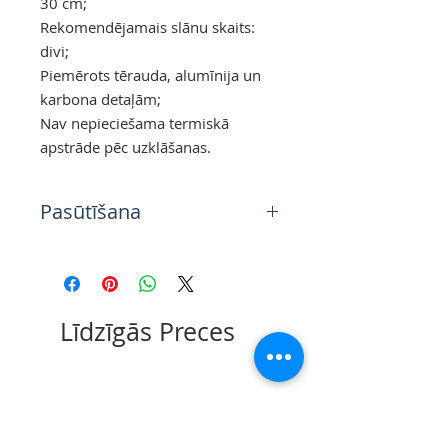
30 cm;
Rekomendējamais slānu skaits:
divi;
Piemērots tērauda, alumīnija un
karbona detaļām;
Nav nepieciešama termiskā
apstrāde pēc uzklāšanas.
Pasūtīšana
Aerosola krāsas, lakas un
gruntis, kas nav pieejamas
Rīgas noliktavā uz vietas ir
pieejamas uz
Līdzīgās Preces
priekšpasūtijumu. Toņu
pieejamību lūgums precizēt
pirms pasūtijuma veikšanas.
Minimālais pasūtijuma