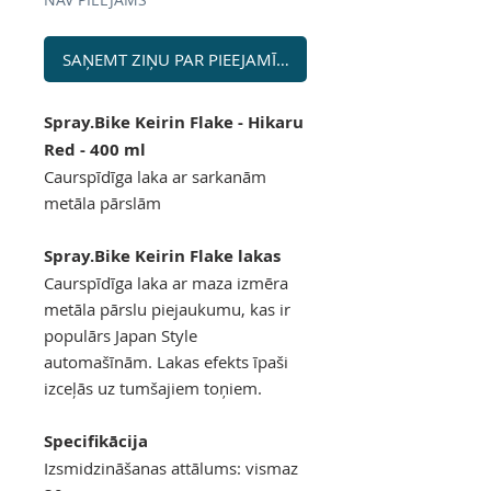
SAŅEMT ZIŅU PAR PIEEJAMĪBU
Spray.Bike Keirin Flake - Hikaru
Red - 400 ml
Caurspīdīga laka ar sarkanām
metāla pārslām
Spray.Bike Keirin Flake lakas
Caurspīdīga laka ar maza izmēra
metāla pārslu piejaukumu, kas ir
populārs Japan Style
automašīnām. Lakas efekts īpaši
izceļās uz tumšajiem toņiem.
Specifikācija
Izsmidzināšanas attālums: vismaz