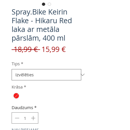
Spray.Bike Keirin
Flake - Hikaru Red
laka ar metāla
pārslām, 400 ml
Parastā
Izpārdošanas
 18,99 € 
15,99 €
cena
cena
Tips
*
Krāsa
*
Daudzums
*
NAV PIEEJAMS