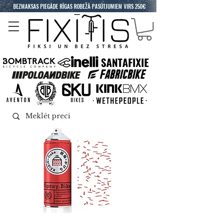
BEZMAKSAS PIEGĀDE RĪGAS ROBEŽĀ PASŪTJUMIEM VIRS 250€