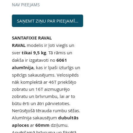
NAV PIEEJAMS
SAŅEMT ZIŅU PAR PIEEJAMĪBU
SANTAFIXIE RAVAL
RAVAL
modelis ir ļoti viegls un
sver
tikai 9,5 kg
. Tā rāmis un
dakša ir izgatavoti no
6061
alumīnija
, kas ir īpaši izturīgs un
spēcīgs sakausējums. Velosipēds
nāk komplektā ar 46T priekšējo
zobratu un 16T aizmugurējo
zobratu un brīvrumbu, lai ar to
būtu ērti un ātri pārvietoties.
Nerūsējošā tērauda rumbu sēžas.
Alumīnija sakausējum
dubultās
aploces
ar
60mm
dziļumu.
Apvēršamā brīvruma un fiksētā