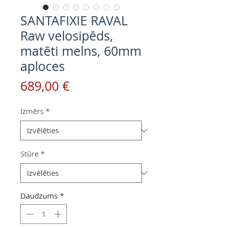
SANTAFIXIE RAVAL
Raw velosipēds,
matēti melns, 60mm
aploces
Cena
689,00 €
Izmērs
*
Stūre
*
Daudzums
*