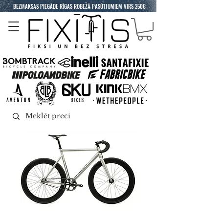
BEZMAKSAS PIEGĀDE RĪGAS ROBEŽĀ PASŪTJUMIEM VIRS 250€