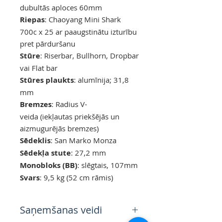
dubultās aploces 60mm
Riepas
: Chaoyang Mini Shark
700c x 25 ar paaugstinātu izturību
pret pārduršanu
Stūre
: Riserbar, Bullhorn, Dropbar
vai Flat bar
Stūres plaukts
: alumīnija; 31,8
mm
Bremzes
: Radius V-
veida (iekļautas priekšējās un
aizmugurējās bremzes)
Sēdeklis
: San Marko Monza
Sēdekļa stute
: 27,2 mm
Monobloks (BB)
: slēgtais, 107mm
Svars
: 9,5 kg (52 cm rāmis)
Saņemšanas veidi