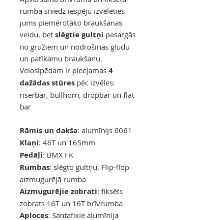
rumba sniedz iespēju izvēlēties
jums piemērotāko braukšanas
veidu, bet
slēgtie gultņi
pasargās
no gružiem un nodrošinās gludu
un patīkamu braukšanu.
Velosipēdam ir pieejamas
4
dažādas stūres
pēc izvēles:
riserbar, bullhorn, dropbar un flat
bar
Rāmis un dakša
: alumīnijs 6061
Klaņi
: 46T un 165mm
Pedāļi
: BMX FK
Rumbas
: slēgto gultņu, Flip-flop
aizmugurējā rumba
Aizmugurējie zobrati
: fiksēts
zobrats 16T un 16T brīvrumba
Aploces
: Santafixie alumīnija