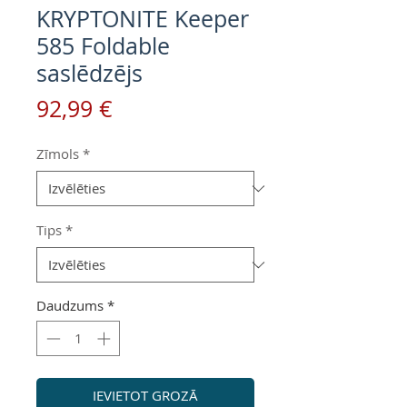
KRYPTONITE Keeper
585 Foldable
saslēdzējs
Cena
92,99 €
Zīmols
*
Tips
*
Daudzums
*
IEVIETOT GROZĀ