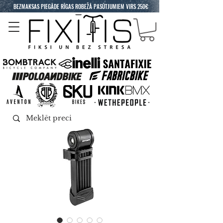
BEZMAKSAS PIEGĀDE RĪGAS ROBEŽĀ PASŪTJUMIEM VIRS 250€