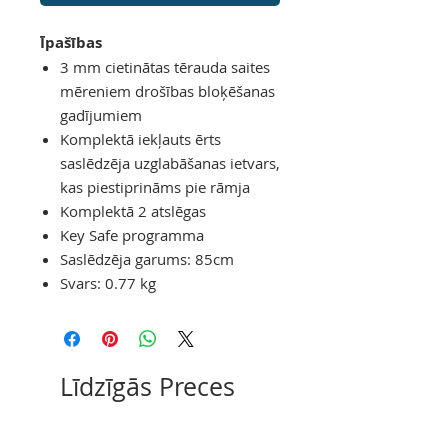
Īpašības
3 mm cietinātas tērauda saites
mēreniem drošības bloķēšanas
gadījumiem
Komplektā iekļauts ērts
saslēdzēja uzglabāšanas ietvars,
kas piestiprināms pie rāmja
Komplektā 2 atslēgas
Key Safe programma
Saslēdzēja garums: 85cm
Svars: 0.77 kg
Līdzīgās Preces