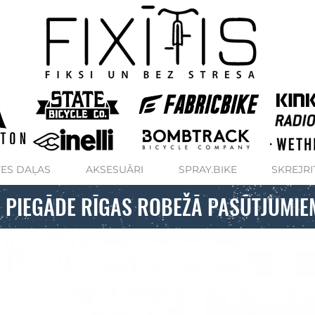
ES DAĻAS
AKSESUĀRI
SPRAY.BIKE
SKREJRI
 PIEGĀDE RĪGAS ROBEŽĀ PASŪTJUMIE