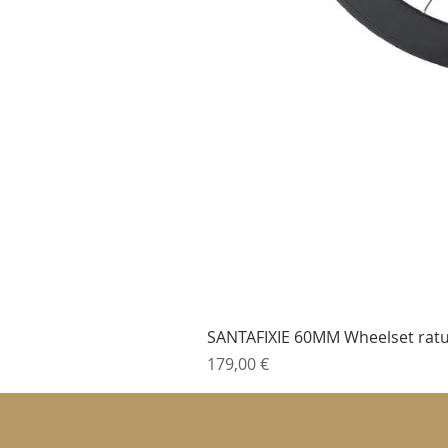
SANTAFIXIE 60MM Wheelset ratu
Cena
179,00 €