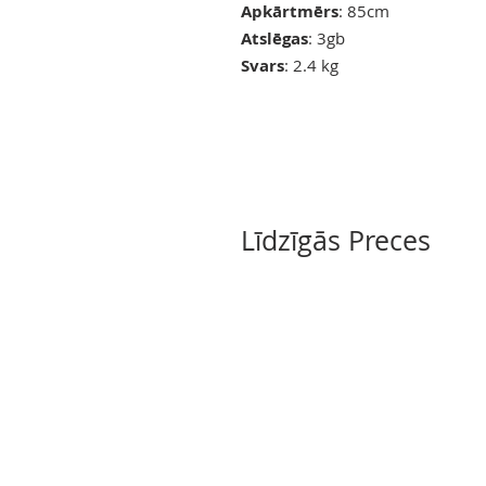
Apkārtmērs
: 85cm
Atslēgas
: 3gb
Svars
: 2.4 kg
Līdzīgās Preces