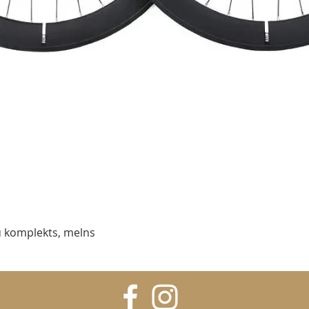
Ātrais skats
 komplekts, melns