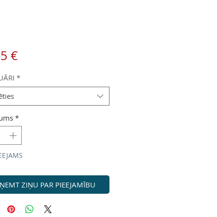
Cena
95 €
UĀRI
*
ēties
ums
*
EEJAMS
ŅEMT ZIŅU PAR PIEEJAMĪBU