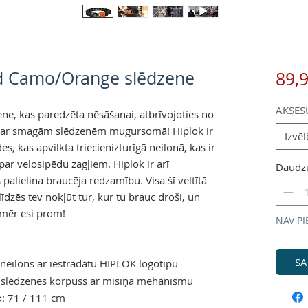
ld Camo/Orange slēdzene
89,
AKSES
ene, kas paredzēta nēsāšanai, atbrīvojoties no
i ar smagām slēdzenēm mugursomā! Hiplok ir
Izvēl
s, kas apvilkta triecienizturīgā neilonā, kas ir
 par velosipēdu zagļiem. Hiplok ir arī
Daudz
 palielina braucēja redzamību. Visa šī veltītā
dzēs tev nokļūt tur, kur tu brauc droši, un
amēr esi prom!
NAV PI
SA
 neilons ar iestrādātu HIPLOK logotipu
 slēdzenes korpuss ar misiņa mehānismu
: 71 / 111 cm