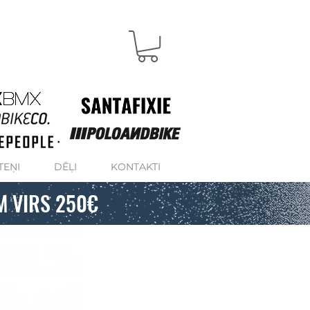
TEŅI
DĒĻI
KONTAKTI
M VIRS 250€