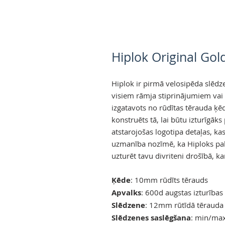
Hiplok Original Go
Hiplok ir pirmā velosipēda slēdz
visiem rāmja stiprinājumiem va
izgatavots no rūdītas tērauda ķēde
konstruēts tā, lai būtu izturīgāks
atstarojošas logotipa detaļas, kas
uzmanība nozīmē, ka Hiploks palī
uzturēt tavu divriteni drošībā, k
Ķēde
: 10mm rūdīts tērauds
Apvalks
: 600d augstas izturības
Slēdzene
: 12mm rūtīdā tērauda
Slēdzenes saslēgšana
: min/max