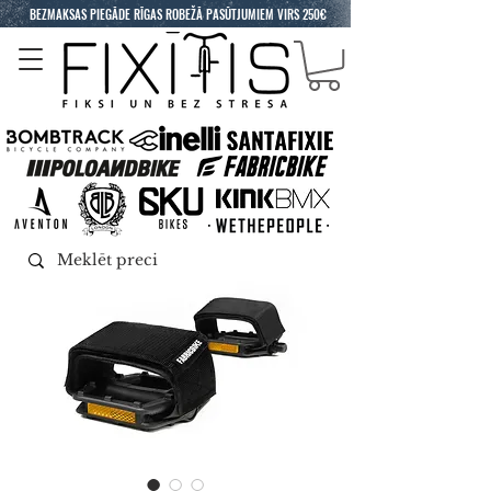
BEZMAKSAS PIEGĀDE RĪGAS ROBEŽĀ PASŪTJUMIEM VIRS 250€