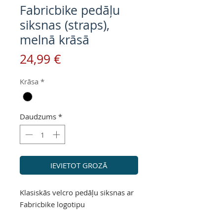
Fabricbike pedāļu
siksnas (straps),
melnā krāsā
Cena
24,99 €
Krāsa
*
Daudzums
*
IEVIETOT GROZĀ
Klasiskās velcro pedāļu siksnas ar
Fabricbike logotipu