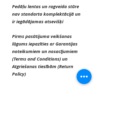
Pedāļu lentas un ragveida stūre
nav standarta komplektācijā un
ir iegādājamas atsevišķi
Pirms pasūtijuma veikšanas
lūgums iepazīties ar Garantijas
noteikumiem un nosacījumiem
(Terms and Conditions) un
Atgriešanas tiesībām (Return
Policy)
Saņemšanas veidi
Salikts velosipēds par 80%. Visi
Rāmja izmēri
nozīmīgie velosipēda elementi
ir jau uzstādīti un braucējam
(S) Braucējiem līdz 165 cm
atliek tikai uzlikt detaļas, kuru
Piegāde
(M) Braucējiem no 166 cm līdz
uzstādīšanai nav nepieciešamas