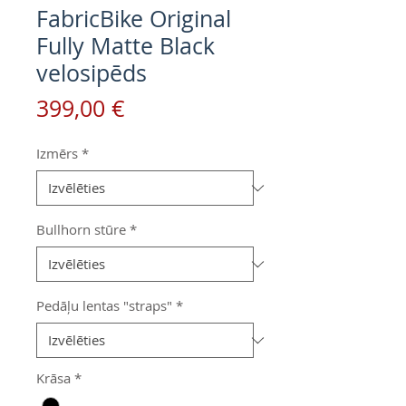
FabricBike Original
Fully Matte Black
velosipēds
Cena
399,00 €
Izmērs
*
Bullhorn stūre
*
Pedāļu lentas "straps"
*
Krāsa
*