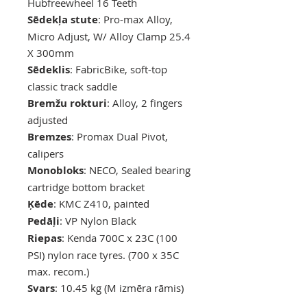
Hubfreewheel 16 Teeth
Sēdekļa stute
: Pro-max Alloy,
Micro Adjust, W/ Alloy Clamp 25.4
X 300mm
Sēdeklis
: FabricBike, soft-top
classic track saddle
Bremžu rokturi
: Alloy, 2 fingers
adjusted
Bremzes
: Promax Dual Pivot,
calipers
Monobloks
: NECO, Sealed bearing
cartridge bottom bracket
Ķēde
: KMC Z410, painted
Pedāļi
: VP Nylon Black
Riepas
: Kenda 700C x 23C (100
PSI) nylon race tyres. (700 x 35C
max. recom.)
Svars
: 10.45 kg (M izmēra rāmis)