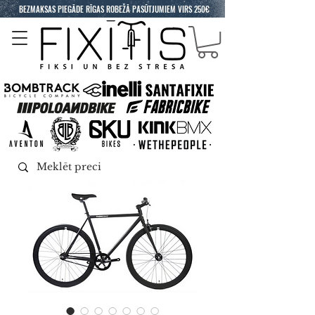
BEZMAKSAS PIEGĀDE RĪGAS ROBEŽĀ PASŪTJUMIEM VIRS 250€