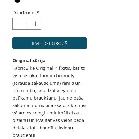
Daudzums
*
IEVIETOT GROZĀ
Original sērija
FabricBike Original ir fixītis, kas to
visu uzsāka. Tam ir chromoly
(tērauda sakausējuma) rāmis un
brīvrumba, sniedzot vieglu un
patīkamu braukšanu. Jau no paša
sākuma mums bija skaidrs ko mēs
vēlamies sniegt - minimālistisku
dizainu un kvalitatīvas velosipēda
detaļas, lai izbaudītu ikvienu
braucienu!