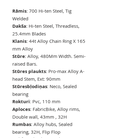
Rāmis
: 700 Hi-ten Steel, Tig
Welded
Dakša
: Hi-ten Steel, Threadless,
25.4mm Blades
Klanis
: 44t Alloy Chain Ring X 165
mm Alloy
Stūre
: Alloy, 480Mm Width. Semi-
raised Bars.
Stūres plaukts
: Pro-max Alloy A-
head Stem, Ext: 90mm
Stūres
bļodiņas
: Neco, Sealed
bearing
Rokturi
: Pvc, 110 mm
Aploces
: FabricBike, Alloy rims,
Double wall, 43mm , 32H
Rumbas
: Alloy hubs, Sealed
bearing, 32H, Flip Flop