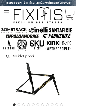
BEZMAKSAS PIEGĀDE RĪGAS ROBEŽĀ PASŪTJUMIEM VIRS 250€