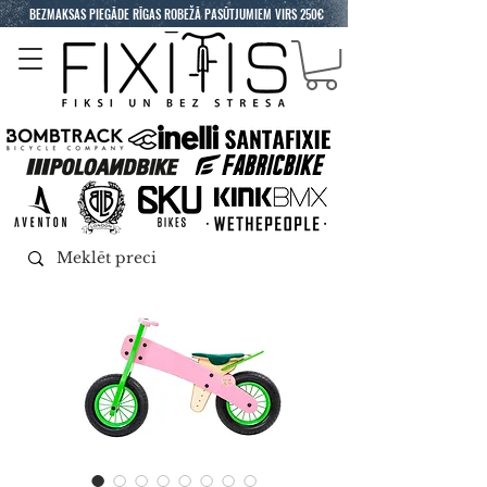
BEZMAKSAS PIEGĀDE RĪGAS ROBEŽĀ PASŪTJUMIEM VIRS 250€