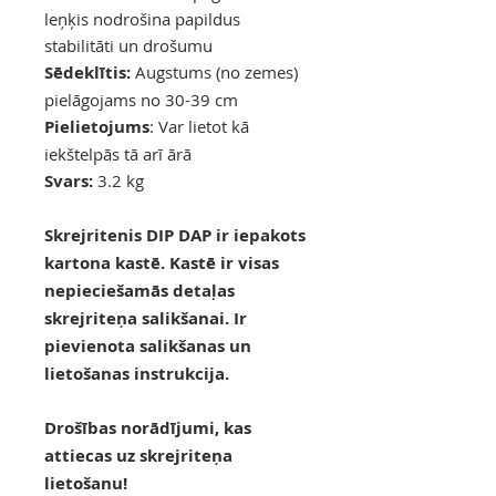
leņķis nodrošina papildus
stabilitāti un drošumu
Sēdeklītis:
Augstums (no zemes)
pielāgojams no 30-39 cm
Pielietojums
:
Var lietot kā
iekštelpās tā arī ārā
Svars:
3.2 kg
Skrejritenis DIP DAP ir iepakots
kartona kastē. Kastē ir visas
nepieciešamās detaļas
skrejriteņa salikšanai. Ir
pievienota salikšanas un
lietošanas instrukcija.
Drošības norādījumi, kas
attiecas uz skrejriteņa
lietošanu!