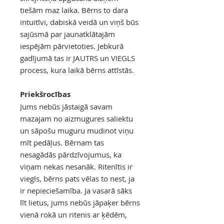
tiešām maz laika. Bērns to dara
intuitīvi, dabiskā veidā un viņš būs
sajūsmā par jaunatklātajām
iespējām pārvietoties. Jebkurā
gadījumā tas ir JAUTRS un VIEGLS
process, kura laikā bērns attīstās.
Priekšrocības
Jums nebūs jāstaigā savam
mazajam no aizmugures saliektu
un sāpošu muguru mudinot viņu
mīt pedāļus. Bērnam tas
nesagādās pārdzīvojumus, ka
viņam nekas nesanāk. Ritenītis ir
viegls, bērns pats vēlas to nest, ja
ir nepieciešamība. Ja vasarā sāks
līt lietus, jums nebūs jāpaķer bērns
vienā rokā un ritenis ar ķēdēm,