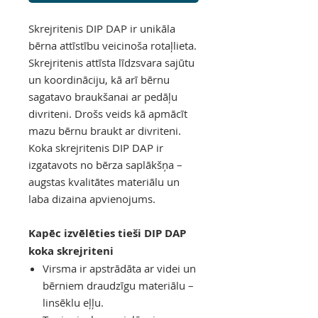
Skrejritenis DIP DAP ir unikāla
bērna attīstību veicinoša rotaļlieta.
Skrejritenis attīsta līdzsvara sajūtu
un koordināciju, kā arī bērnu
sagatavo braukšanai ar pedāļu
divriteni. Drošs veids kā apmācīt
mazu bērnu braukt ar divriteni.
Koka skrejritenis DIP DAP ir
izgatavots no bērza saplākšņa –
augstas kvalitātes materiālu un
laba dizaina apvienojums.
Kapēc izvēlēties tieši DIP DAP
koka skrejriteni
Virsma ir apstrādāta ar videi un
bērniem draudzīgu materiālu –
linsēklu eļļu.