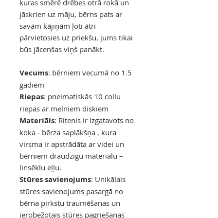
kuras smērē drēbes otrā rokā un
jāskrien uz māju, bērns pats ar
savām kājiņām ļoti ātri
pārvietosies uz priekšu, jums tikai
būs jācenšas viņš panākt.
Vecums
: bērniem vecumā no 1.5
gadiem
Riepas
:
pneimatiskās 10 collu
riepas ar melniem diskiem
Materiāls
: Ritenis ir izgatavots no
koka - bērza saplākšņa , kura
virsma ir apstrādāta ar videi un
bērniem draudzīgu materiālu –
linsēklu eļļu.
Stūres savienojums
: Unikālais
stūres savienojums pasargā no
bērna pirkstu traumēšanas un
ierobežotais stūres pagriešanas