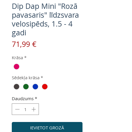
Dip Dap Mini "Rozā
pavasaris" līdzsvara
velosipēds, 1.5 - 4
gadi
Cena
71,99 €
Krāsa
*
Sēdekļa krāsa
*
Daudzums
*
IEVIETOT GROZĀ