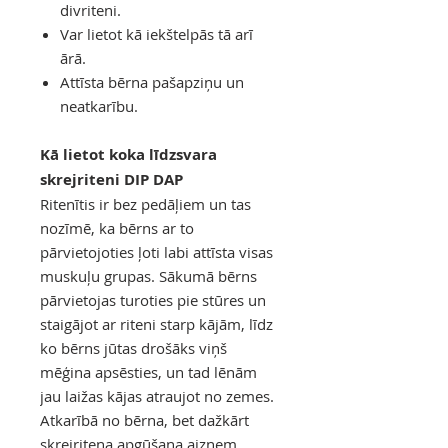
divriteni.
Var lietot kā iekštelpās tā arī
ārā.
Attīsta bērna pašapziņu un
neatkarību.
Kā lietot koka līdzsvara
skrejriteni DIP DAP
Ritenītis ir bez pedāļiem un tas
nozīmē, ka bērns ar to
pārvietojoties ļoti labi attīsta visas
muskuļu grupas. Sākumā bērns
pārvietojas turoties pie stūres un
staigājot ar riteni starp kājām, līdz
ko bērns jūtas drošāks viņš
mēģina apsēsties, un tad lēnām
jau laižas kājas atraujot no zemes.
Atkarībā no bērna, bet dažkārt
skrejriteņa apgūšana aizņem