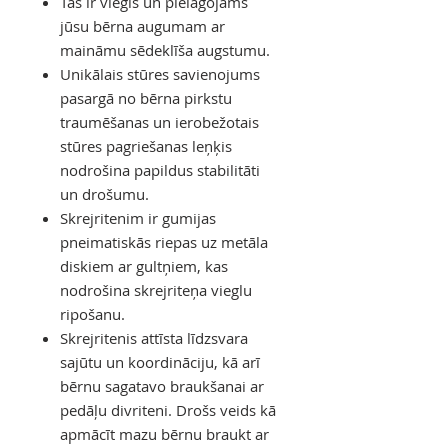
Tas ir viegls un pielāgojams
jūsu bērna augumam ar
maināmu sēdeklīša augstumu.
Unikālais stūres savienojums
pasargā no bērna pirkstu
traumēšanas un ierobežotais
stūres pagriešanas leņķis
nodrošina papildus stabilitāti
un drošumu.
Skrejritenim ir gumijas
pneimatiskās riepas uz metāla
diskiem ar gultņiem, kas
nodrošina skrejriteņa vieglu
ripošanu.
Skrejritenis attīsta līdzsvara
sajūtu un koordināciju, kā arī
bērnu sagatavo braukšanai ar
pedāļu divriteni. Drošs veids kā
apmācīt mazu bērnu braukt ar