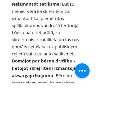
Neizmantot satiksmē!
Lūdzu
ņemiet vērā kā skrejriteni var
izmantot tikai piemērotos
spēļlaukumos vai drošā teritorijā.
Lūdzu paturiet prātā, ka
skrejritenis ir rotaļlieta un tas nav
domāts lietošanai uz publiskiem
ceļiem vai tuvu auto satiksmei.
Domājot par bērna drošību -
lietojot skrejriteni izmantojiet
aizsargaprīkojumu.
Bērnam
jānēsā slēgti apavi kā arī jālieto
riteņbraucēju ķivere.
Ventiļu micītēm jābūt stingri
nostiprinātām un
nepieejamām bērniem.
Skrejriteni nevajadzētu lietot
kāpņu, stāvu nogāžu,