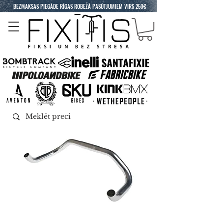
BEZMAKSAS PIEGĀDE RĪGAS ROBEŽĀ PASŪTJUMIEM VIRS 250€