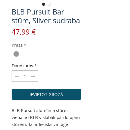
BLB Pursuit Bar
stūre, Silver sudraba
Cena
47,99 €
Krāsa
*
Daudzums
*
IEVIETOT GROZĀ
BLB Pursuit alumīnija stūre ir
viena no BLB vislabāk pārdotajām
stūrēm. Tai ir lielisks vintage