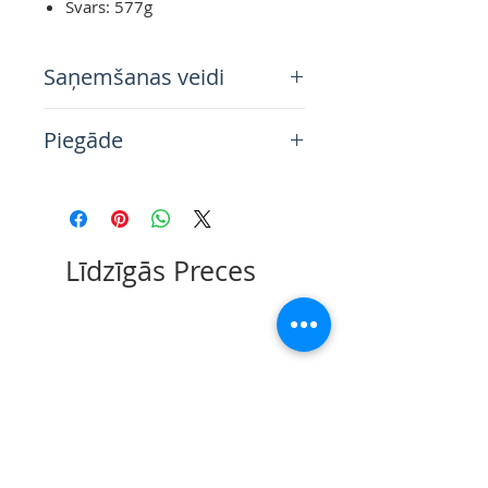
Svars: 577g
Saņemšanas veidi
Piegāde ar kurjerdienestu visā
Piegāde
Latvijas teritorijā
Saņemšana Rīgas noliktavā
Piegāde visā Latvijas teritorijā 6
(Sestdienās un Svētdienās pēc
darba dienu laikā
iepriekšējas vienošanās
no pasūtijuma apmaksas brīža
Līdzīgās Preces