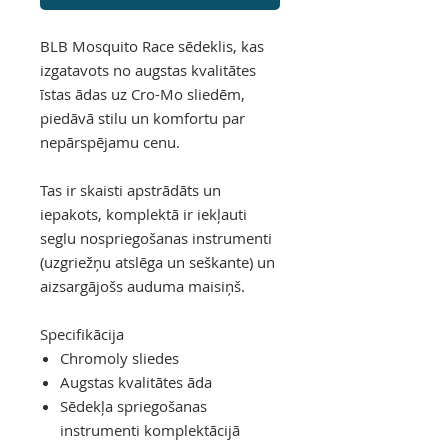
BLB Mosquito Race sēdeklis, kas
izgatavots no augstas kvalitātes
īstas ādas uz Cro-Mo sliedēm,
piedāvā stilu un komfortu par
nepārspējamu cenu.
Tas ir skaisti apstrādāts un
iepakots, komplektā ir iekļauti
seglu nospriegošanas instrumenti
(uzgriežņu atslēga un seškante) un
aizsargājošs auduma maisiņš.
Specifikācija
Chromoly sliedes
Augstas kvalitātes āda
Sēdekļa spriegošanas
instrumenti komplektācijā