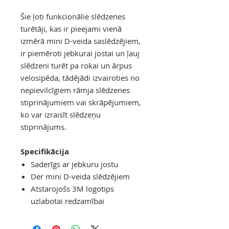
Šie ļoti funkcionālie slēdzenes
turētāji, kas ir pieejami vienā
izmērā mini D-veida saslēdzējiem,
ir piemēroti jebkurai jostai un ļauj
slēdzeni turēt pa rokai un ārpus
velosipēda, tādējādi izvairoties no
nepievilcīgiem rāmja slēdzenes
stiprinājumiem vai skrāpējumiem,
ko var izraisīt slēdzeņu
stiprinājums.
Specifikācija
Saderīgs ar jebkuru jostu
Der mini D-veida slēdzējiem
Atstarojošs 3M logotips
uzlabotai redzamībai