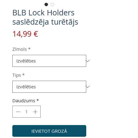
BLB Lock Holders
saslēdzēja turētājs
Cena
14,99 €
Zīmols
*
Tips
*
Daudzums
*
IEVIETOT GROZĀ