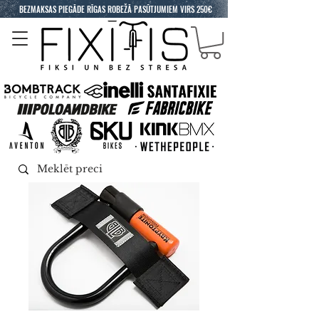
BEZMAKSAS PIEGĀDE RĪGAS ROBEŽĀ PASŪTJUMIEM VIRS 250€