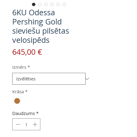
6KU Odessa
Pershing Gold
sieviešu pilsētas
velosipēds
Cena
645,00 €
Izmērs
*
Krāsa
*
Daudzums
*