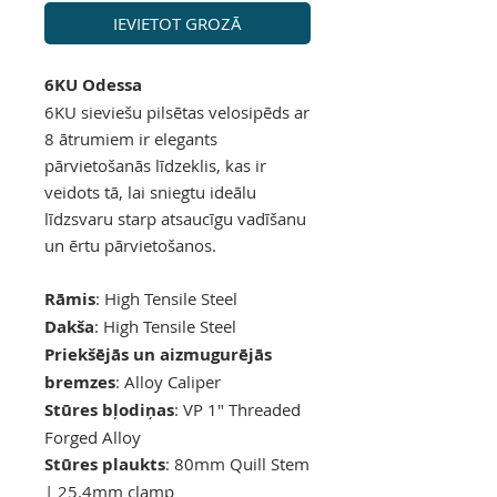
IEVIETOT GROZĀ
6KU Odessa
6KU sieviešu pilsētas velosipēds ar
8 ātrumiem ir elegants
pārvietošanās līdzeklis, kas ir
veidots tā, lai sniegtu ideālu
līdzsvaru starp atsaucīgu vadīšanu
un ērtu pārvietošanos.
Rāmis
: High Tensile Steel
Dakša
: High Tensile Steel
Priekšējās un aizmugurējās
bremzes
: Alloy Caliper
Stūres bļodiņas
: VP 1" Threaded
Forged Alloy
Stūres plaukts
: 80mm Quill Stem
| 25.4mm clamp