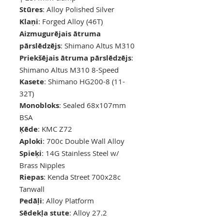
Stūres
: Alloy Polished Silver
Klaņi
: Forged Alloy (46T)
Aizmugurējais ātruma
pārslēdzējs
: Shimano Altus M310
Priekšējais ātruma pārslēdzējs
:
Shimano Altus M310 8-Speed
Kasete
: Shimano HG200-8 (11-
32T)
Monobloks
: Sealed 68x107mm
BSA
Ķēde
: KMC Z72
Aploki
: 700c Double Wall Alloy
Spieķi
: 14G Stainless Steel w/
Brass Nipples
Riepas
: Kenda Street 700x28c
Tanwall
Pedāļi
: Alloy Platform
Sēdekļa stute
: Alloy 27.2