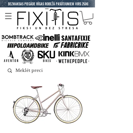
BEZMAKSAS PIEGĀDE RĪGAS ROBEŽĀ PASŪTJUMIEM VIRS 250€