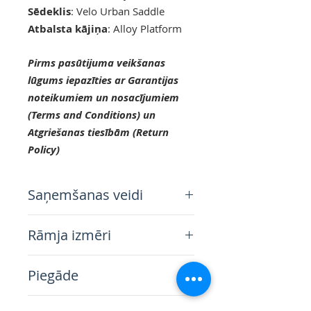
Sēdeklis
: Velo Urban Saddle
Atbalsta kājiņa
: Alloy Platform
Pirms pasūtijuma veikšanas
lūgums iepazīties ar Garantijas
noteikumiem un nosacījumiem
(Terms and Conditions) un
Atgriešanas tiesībām (Return
Policy)
Saņemšanas veidi
Salikts velosipēds par 80%. Visi
Rāmja izmēri
nozīmīgie velosipēda elementi
ir jau uzstādīti un braucējam
(S) 43 cm - Braucējiem no 157
atliek tikai uzlikt detaļas, kuru
Piegāde
cm līdz 168 cm
uzstādīšanai nav nepieciešamas
(L) 48 cm - Braucējiem no 169
īpašas zināšanas. Ar vieglo
Velosipēda piegāde standarta
cm līdz 183 cm