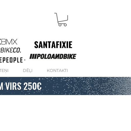
TEŅI
DĒĻI
KONTAKTI
M VIRS 250€