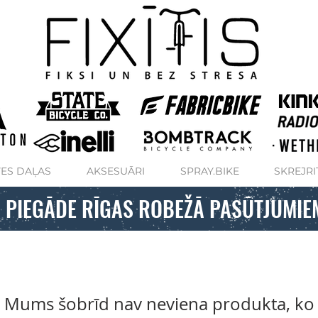
ES DAĻAS
AKSESUĀRI
SPRAY.BIKE
SKREJRI
 PIEGĀDE RĪGAS ROBEŽĀ PASŪTJUMIE
Mums šobrīd nav neviena produkta, ko