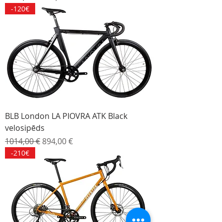
-120€
BLB London LA PIOVRA ATK Black
velosipēds
Parastā cena
Izpārdošanas cena
1014,00 €
894,00 €
-210€