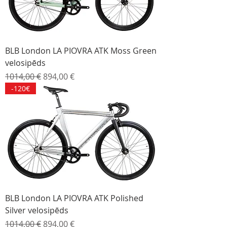
BLB London LA PIOVRA ATK Moss Green
velosipēds
Parastā cena
Izpārdošanas cena
1014,00 €
894,00 €
-120€
BLB London LA PIOVRA ATK Polished
Silver velosipēds
Parastā cena
Izpārdošanas cena
1014,00 €
894,00 €